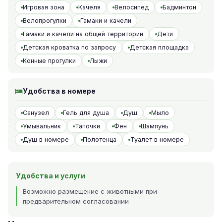
Игровая зона
Качеля
Велосипед
Бадминтон
Велопрогулки
Гамаки и качели
Гамаки и качели на общей территории
Дети
Детская кроватка по запросу
Детская площадка
Конные прогулки
Лыжи
Удобства в номере
Санузел
Гель для душа
Душ
Мыло
Умывальник
Тапочки
Фен
Шампунь
Душ в номере
Полотенца
Туалет в номере
Удобства и услуги
Возможно размещение с животными при
предварительном согласовании