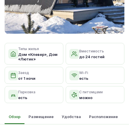
Типы жилья
Вместимость
Дом «Клевер», Дом
до 24 гостей
«Лютик»
Заезд
Wi-Fi
от 1 ночи
есть
Парковка
С питомцами
есть
можно
Обзор
Размещение
Удобства
Расположение
О