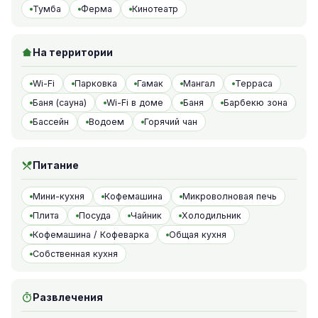
Тумба
Ферма
Кинотеатр
На территории
Wi-Fi
Парковка
Гамак
Мангал
Терраса
Баня (сауна)
Wi-Fi в доме
Баня
Барбекю зона
Бассейн
Водоем
Горячий чан
Питание
Мини-кухня
Кофемашина
Микроволновая печь
Плита
Посуда
Чайник
Холодильник
Кофемашина / Кофеварка
Общая кухня
Собственная кухня
Развлечения