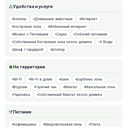
Удобства и услуги
Бокалы
Домашние животные
Интернет
Костровая зона
Мобильный интернет
Можно с Питомцем
Сауна
Собачий питомник
Собственная Костровая зона около домика
У Воды
Шкаф / гардероб
Штопор
На территории
WI-FI
Wi-Fi в доме
Баня
Барбекю зона
Водоем
Горячий чан
Мангал
Мангальная зона
Парковка
Собственный Мангал около домика
Питание
Кофемашина
Микроволновая печь
Плита