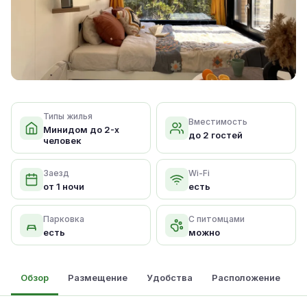
Типы жилья
Вместимость
Минидом до 2-х
до 2 гостей
человек
Заезд
Wi-Fi
от 1 ночи
есть
Парковка
С питомцами
есть
можно
Обзор
Размещение
Удобства
Расположение