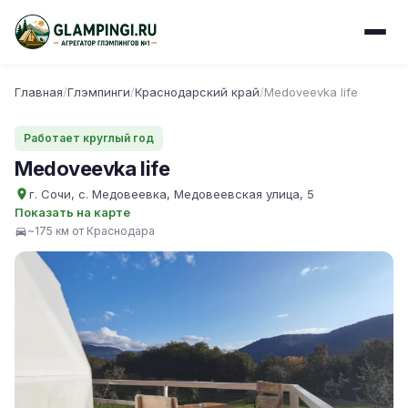
Главная
/
Глэмпинги
/
Краснодарский край
/
Medoveevka life
Работает круглый год
Medoveevka life
г. Сочи, с. Медовеевка, Медовеевская улица, 5
Показать на карте
~175 км от Краснодара