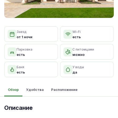
Заезд
Wi-Fi
от 1 ночи
есть
Парковка
С питомцами
есть
можно
Баня
У воды
есть
да
Обзор
Удобства
Расположение
Описание