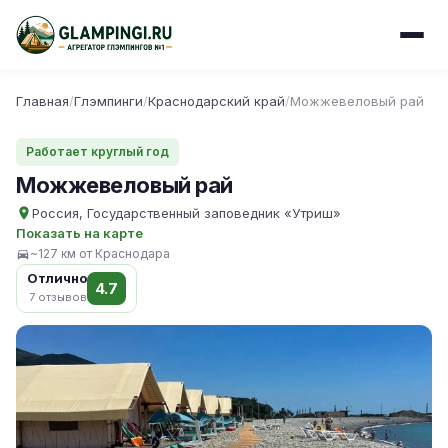
Главная
/
Глэмпинги
/
Краснодарский край
/
Можжевеловый рай
Работает круглый год
Можжевеловый рай
Россия, Государственный заповедник «Утриш»
Показать на карте
~127 км от Краснодара
Отлично
4.7
7 отзывов