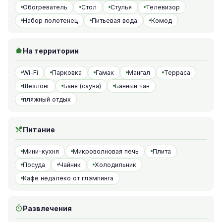
Обогреватель
Стол
Стулья
Телевизор
Набор полотенец
Питьевая вода
Комод
На территории
Wi-Fi
Парковка
Гамак
Мангал
Терраса
Шезлонг
Баня (сауна)
Банный чан
пляжный отдых
Питание
Мини-кухня
Микроволновая печь
Плита
Посуда
Чайник
Холодильник
Кафе недалеко от глэмпинга
Развлечения