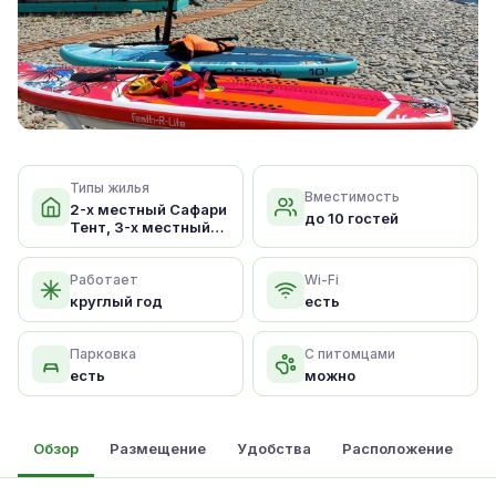
Типы жилья
Вместимость
2-х местный Сафари
до 10 гостей
Тент, 3-х местный
Сафари т
Работает
Wi-Fi
круглый год
есть
Парковка
С питомцами
есть
можно
Обзор
Размещение
Удобства
Расположение
О