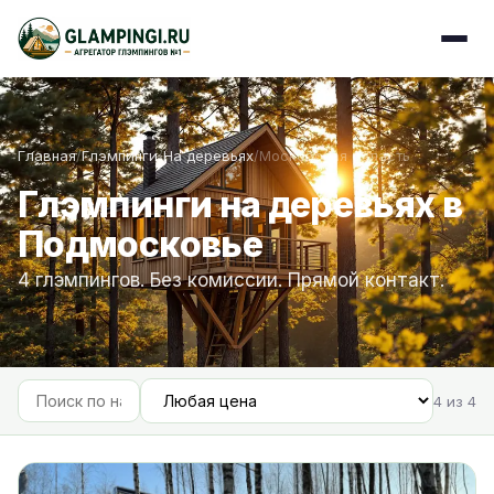
Главная
/
Глэмпинги
/
На деревьях
/
Московская область
Глэмпинги на деревьях в
Подмосковье
4 глэмпингов. Без комиссии. Прямой контакт.
4 из 4