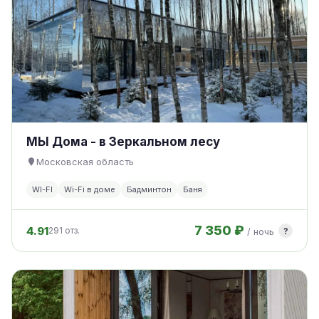
МЫ Дома - в Зеркальном лесу
Московская область
WI-FI
Wi-Fi в доме
Бадминтон
Баня
7 350 ₽
4.91
?
291 отз.
/ ночь