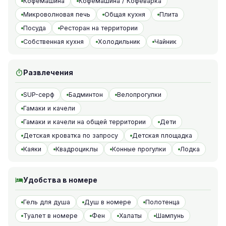
Кофемашина
Кофемашина / Кофеварка
Микроволновая печь
Общая кухня
Плита
Посуда
Ресторан на территории
Собственная кухня
Холодильник
Чайник
Развлечения
SUP-серф
Бадминтон
Велопрогулки
Гамаки и качели
Гамаки и качели на общей территории
Дети
Детская кроватка по запросу
Детская площадка
Каяки
Квадроциклы
Конные прогулки
Лодка
Удобства в номере
Гель для душа
Душ в номере
Полотенца
Туалет в номере
Фен
Халаты
Шампунь