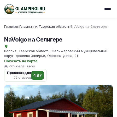
Главная
/
Глэмпинги
/
Тверская область
/
NaVolgo на Селигере
NaVolgo на Селигере
Россия, Тверская область, Селижаровский муниципальный
округ, деревня Завирье, Озёрная улица, 21
Показать на карте
~165 км от Твери
Превосходно
4.87
79 отзывов