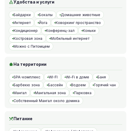
Удобства и услуги
Байдарки
Бокалы
Домашние животные
Интернет
Йога
Коворкинг пространство
Кондиционер
Конференц-зал
Коньки
Костровая зона
Мобильный интернет
Можно с Питомцем
На территории
SPA-комплекс
WI-FI
Wi-Fi в доме
Баня
Барбекю зона
Бассейн
Водоем
Горячий чан
Мангал
Мангальная зона
Парковка
Собственный Мангал около домика
Питание