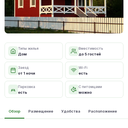
Типы жилья
Вместимость
Дом
до 5 гостей
Заезд
Wi-Fi
от 1 ночи
есть
Парковка
С питомцами
есть
можно
Обзор
Размещение
Удобства
Расположение