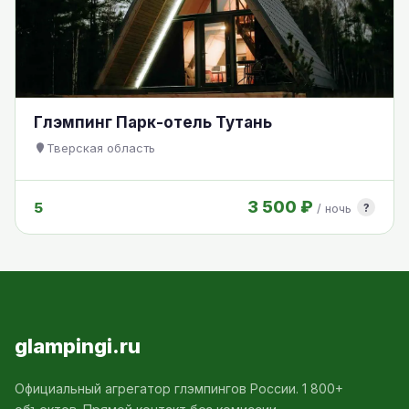
Глэмпинг Парк-отель Тутань
Тверская область
3 500 ₽
5
?
/ ночь
glampingi.ru
Официальный агрегатор глэмпингов России. 1 800+