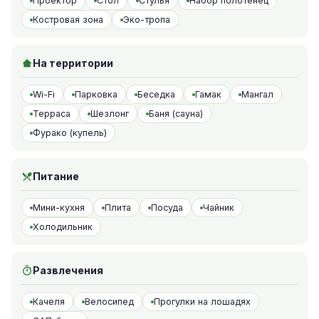
Проектор
Стол
Стулья
Набор полотенец
Костровая зона
Эко-тропа
На территории
Wi-Fi
Парковка
Беседка
Гамак
Мангал
Терраса
Шезлонг
Баня (сауна)
Фурако (купель)
Питание
Мини-кухня
Плита
Посуда
Чайник
Холодильник
Развлечения
Качеля
Велосипед
Прогулки на лошадях