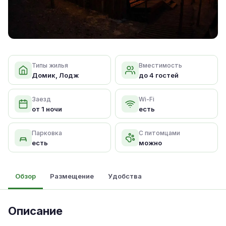
Типы жилья
Вместимость
Домик, Лодж
до 4 гостей
Заезд
Wi-Fi
от 1 ночи
есть
Парковка
С питомцами
есть
можно
Обзор
Размещение
Удобства
Описание