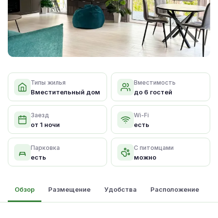
Типы жилья
Вместимость
Вместительный дом
до 6 гостей
Заезд
Wi-Fi
от 1 ночи
есть
Парковка
С питомцами
есть
можно
Обзор
Размещение
Удобства
Расположение