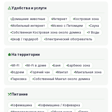
Удобства и услуги
Домашние животные
Интернет
Костровая зона
Мобильный интернет
Можно с Питомцем
Сауна
Собственная Костровая зона около домика
У Воды
Шкаф / гардероб
Электрический обогреватель
На территории
WI-FI
Wi-Fi в доме
Баня
Барбекю зона
Водоем
Горячий чан
Мангал
Мангальная зона
Парковка
Собственный Мангал около домика
Питание
Кофемашина
Кофемашина / Кофеварка
Микроволновая печь
Общая кухня
Плита