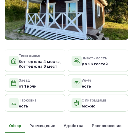
Типы жилья
Вместимость
Коттедж на 4 места,
до 26 гостей
Коттедж на 6 мест
Заезд
Wi-Fi
от 1 ночи
есть
Парковка
С питомцами
есть
можно
Обзор
Размещение
Удобства
Расположение