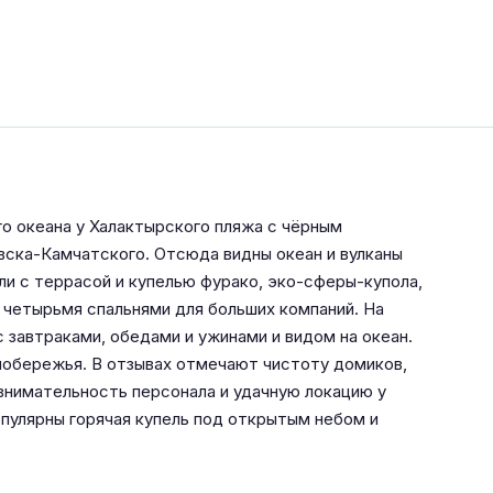
го океана у Халактырского пляжа с чёрным
вска-Камчатского. Отсюда видны океан и вулканы
и с террасой и купелью фурако, эко-сферы-купола,
 четырьмя спальнями для больших компаний. На
завтраками, обедами и ужинами и видом на океан.
побережья. В отзывах отмечают чистоту домиков,
внимательность персонала и удачную локацию у
опулярны горячая купель под открытым небом и