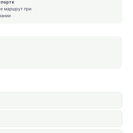
спорте
те маршрут при
вании