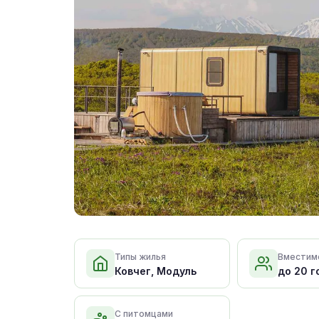
Типы жилья
Вместим
Ковчег, Модуль
до 20 г
С питомцами