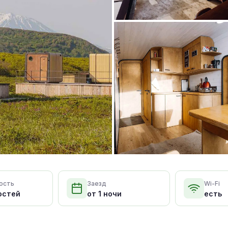
ость
Заезд
Wi-Fi
остей
от 1 ночи
есть