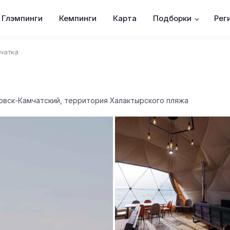
Глэмпинги
Кемпинги
Карта
Подборки
Рег
чатка
овск-Камчатский, территория Халактырского пляжа