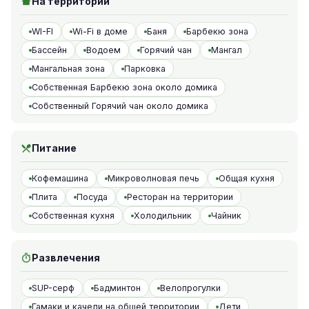
На территории
WI-FI
Wi-Fi в доме
Баня
Барбекю зона
Бассейн
Водоем
Горячий чан
Мангал
Мангальная зона
Парковка
Собственная Барбекю зона около домика
Собственный Горячий чан около домика
Питание
Кофемашина
Микроволновая печь
Общая кухня
Плита
Посуда
Ресторан на территории
Собственная кухня
Холодильник
Чайник
Развлечения
SUP-серф
Бадминтон
Велопрогулки
Гамаки и качели на общей территории
Дети