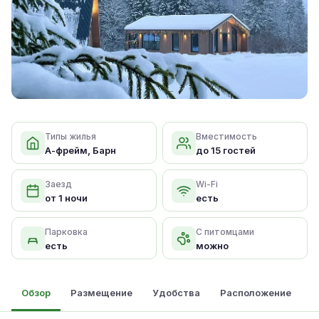
Типы жилья
Вместимость
А-фрейм, Барн
до 15 гостей
Заезд
Wi-Fi
от 1 ночи
есть
Парковка
С питомцами
есть
можно
Обзор
Размещение
Удобства
Расположение