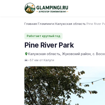
Главная
/
Глэмпинги
/
Калужская область
/
Pine River P
Работает круглый год
Pine River Park
Калужская область, Жуковский район, с. Восх
~57 км от Калуги