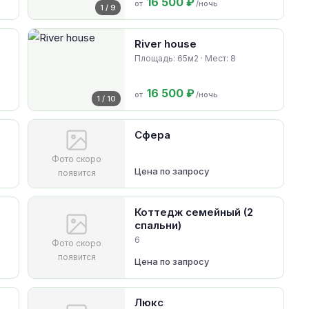
16 500 ₽
от
/ночь
1 / 9
River house
Площадь: 65м2 · Мест: 8
16 500 ₽
от
/ночь
1 / 10
Сфера
Фото скоро
Цена по запросу
появится
Коттедж семейный (2
спальни)
6
Фото скоро
появится
Цена по запросу
Люкс