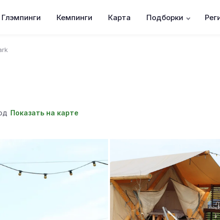
Глэмпинги
Кемпинги
Карта
Подборки
Рег
ark
од
Показать на карте