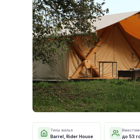
Типы жилья
Вместим
Barrel, Rider House
до 53 г