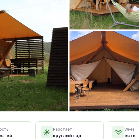
ость
Работает
Wi-Fi
остей
круглый год
есть