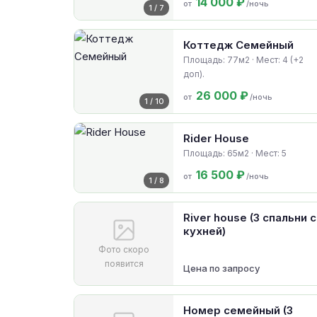
14 000 ₽
от
/ночь
1 / 7
Коттедж Семейный
Площадь: 77м2 · Мест: 4 (+2
доп).
26 000 ₽
от
/ночь
1 / 10
Rider House
Площадь: 65м2 · Мест: 5
16 500 ₽
от
/ночь
1 / 8
River house (3 спальни с
кухней)
Фото скоро
появится
Цена по запросу
Номер семейный (3