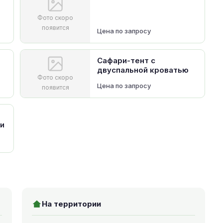
Фото скоро
появится
Цена по запросу
Сафари-тент с
двуспальной кроватью
Фото скоро
Цена по запросу
появится
и
На территории