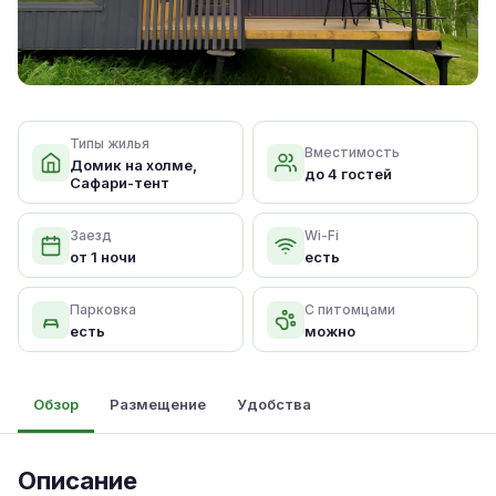
Типы жилья
Вместимость
Домик на холме,
до 4 гостей
Сафари-тент
Заезд
Wi-Fi
от 1 ночи
есть
Парковка
С питомцами
есть
можно
Обзор
Размещение
Удобства
Описание