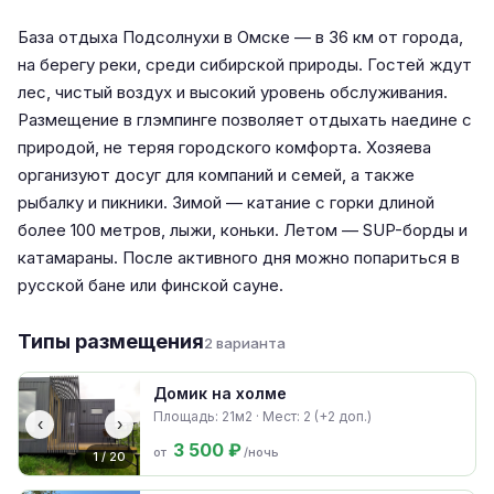
База отдыха Подсолнухи в Омске — в 36 км от города,
на берегу реки, среди сибирской природы. Гостей ждут
лес, чистый воздух и высокий уровень обслуживания.
Размещение в глэмпинге позволяет отдыхать наедине с
природой, не теряя городского комфорта. Хозяева
организуют досуг для компаний и семей, а также
рыбалку и пикники. Зимой — катание с горки длиной
более 100 метров, лыжи, коньки. Летом — SUP-борды и
катамараны. После активного дня можно попариться в
русской бане или финской сауне.
Типы размещения
2 варианта
Домик на холме
Площадь: 21м2 · Мест: 2 (+2 доп.)
‹
›
3 500 ₽
от
/ночь
1 / 20