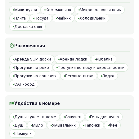
Мини-кухня
Кофемашина
Микроволновая печь
Плита
Посуда
Чайник
Холодильник
Доставка еды
Развлечения
Аренда SUP-доски
Аренда лодки
Рыбалка
Прогулки по реке
Прогулки по лесу и окрестностям
Прогулки на лошадях
Беговые лыжи
Лодка
САП-борд
Удобства в номере
Душ и туалет в доме
Санузел
Гель для душа
Душ
Мыло
Умывальник
Тапочки
Фен
Шампунь