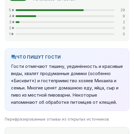
5★
29
4★
9
3★
2
2★
0
1★
0
ЧТО ПИШУТ ГОСТИ
Гости отмечают тишину, уединённость и красивые
виды, хвалят продуманные домики (особенно
«Бисквит») и гостеприимство хозяев Михаила и
семьи. Многие ценят домашнюю еду, яйца, сыр и
пиво из местной пивоварни. Некоторые
напоминают об обработке питомцев от клещей.
Перефразированные отзывы из открытых источников