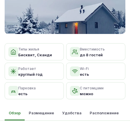
Типы жилья
Вместимость
Бисквит, Сканди
до 8 гостей
Работает
Wi-Fi
круглый год
есть
Парковка
С питомцами
есть
можно
Обзор
Размещение
Удобства
Расположение
О