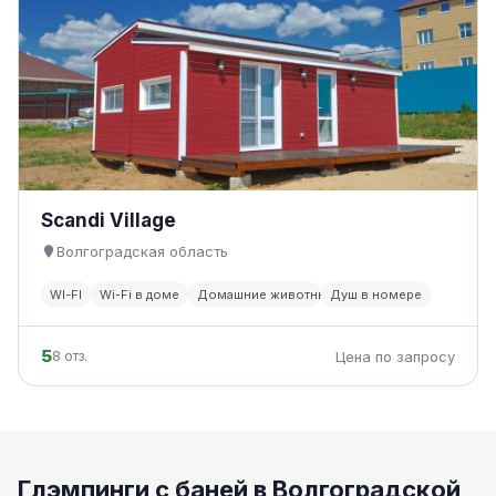
Scandi Village
Волгоградская область
WI-FI
Wi-Fi в доме
Домашние животные
Душ в номере
5
8 отз.
Цена по запросу
Глэмпинги с баней в Волгоградской