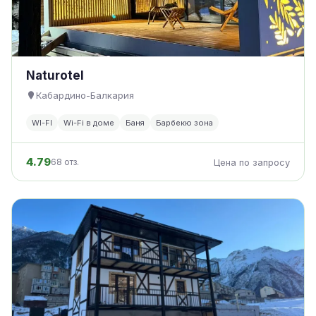
Naturotel
Кабардино-Балкария
WI-FI
Wi-Fi в доме
Баня
Барбекю зона
4.79
68 отз.
Цена по запросу