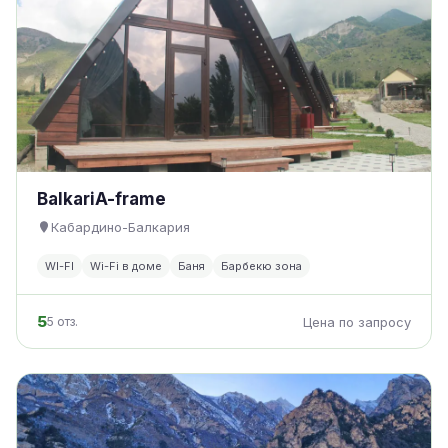
BalkariA-frame
Кабардино-Балкария
WI-FI
Wi-Fi в доме
Баня
Барбекю зона
5
5 отз.
Цена по запросу