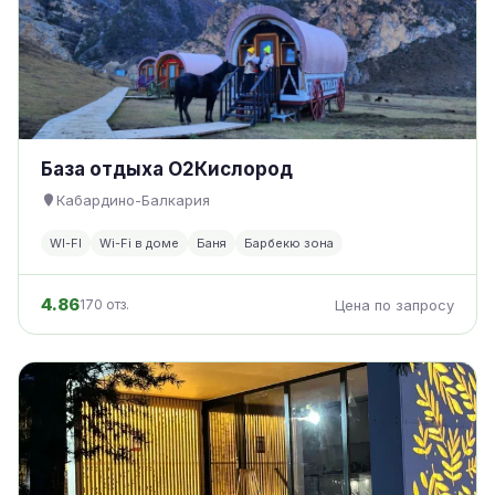
База отдыха О2Кислород
Кабардино-Балкария
WI-FI
Wi-Fi в доме
Баня
Барбекю зона
4.86
170 отз.
Цена по запросу