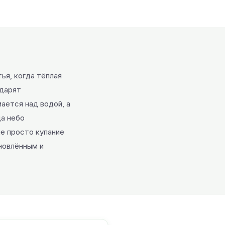
ья, когда тёплая
 дарят
ается над водой, а
да небо
не просто купание
новлённым и