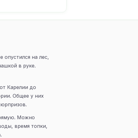
е опустился на лес,
чашкой в руке.
 от Карелии до
рии. Общее у них
сюрпризов.
прямую. Можно
воды, время топки,
.