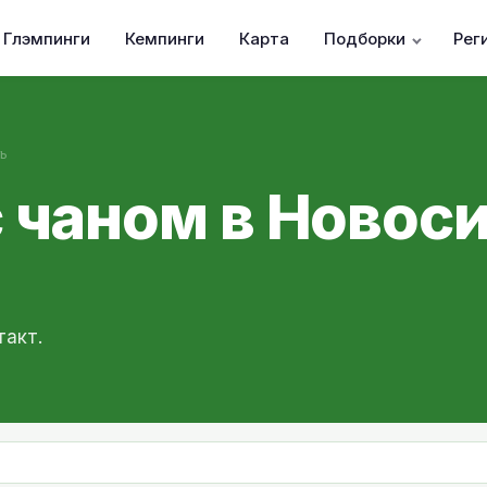
Глэмпинги
Кемпинги
Карта
Подборки
Рег
ь
с чаном в Новос
такт.