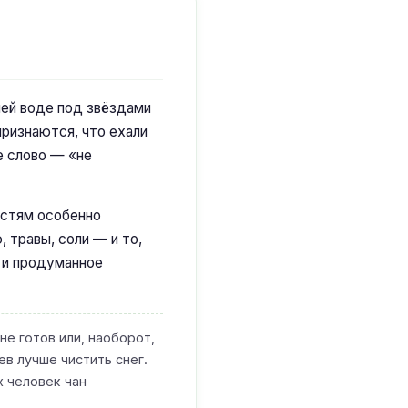
ячей воде под звёздами
 признаются, что ехали
е слово — «не
остям особенно
 травы, соли — и то,
у и продуманное
не готов или, наоборот,
в лучше чистить снег.
х человек чан