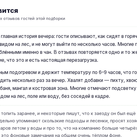
вится
х отзывов гостей этой подборки
 главная история вечера: гости описывают, как сидят в гор
 видом на лес, и не могут выйти по несколько часов. Многие
юблёнными именно в чан. В отзывах повторяется одно и то ж
е, что это и есть настоящая перезагрузка.
ным подогревом и держит температуру по 6–9 часов, что г
ить несколько раз за вечер. Хвалят добавки — пихту, хвою,
баня, мангал и костровая зона. Многие отмечают подсветк
дом на лес, поле или воду, без соседей в кадре.
топить заранее, и некоторые пишут, что к заезду он был ещё 
дельно упоминают скользкие подходы и лесенки, просят хозяе
аров летом у воды и про то, что на компанию больше четырё
о это фоновые замечания на общем очень тёплом фоне.