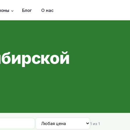
ионы
Блог
О нас
ибирской
1 из 1