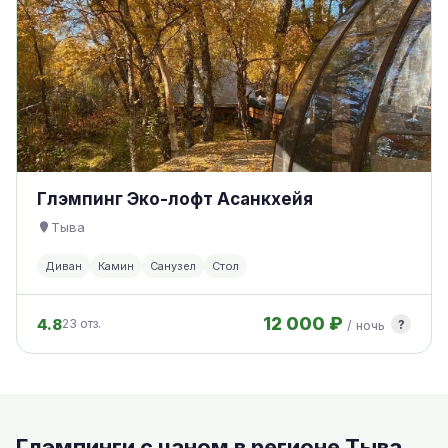
Глэмпинг Эко-лофт Асанкхейя
Тыва
Диван
Камин
Санузел
Стол
12 000 ₽
4.8
?
23 отз.
/ ночь
Глэмпинги с чаном в регионе Тыва