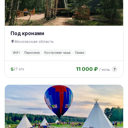
Под кронами
Московская область
WiFi
Парковка
Костровая чаша
Гамак
11 000 ₽
5
?
27 отз.
/ ночь