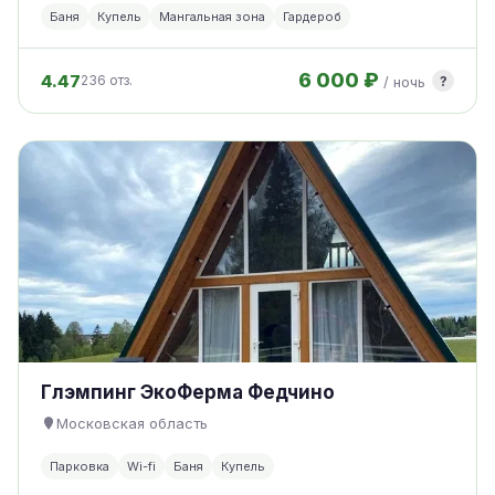
Баня
Купель
Мангальная зона
Гардероб
6 000 ₽
4.47
?
236 отз.
/ ночь
Глэмпинг ЭкоФерма Федчино
Московская область
Парковка
Wi-fi
Баня
Купель