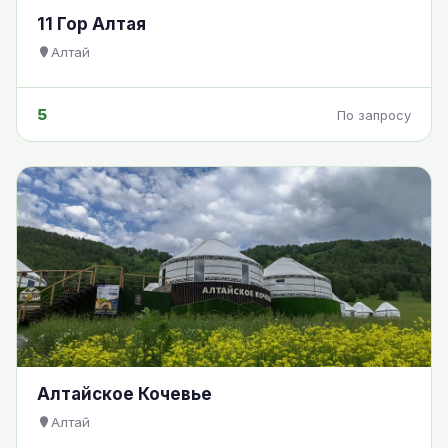
11 Гор Алтая
Алтай
5
По запросу
Алтайское Кочевье
Алтай