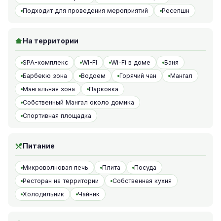
Подходит для проведения мероприятий
Ресепшн
На территории
SPA-комплекс
WI-FI
Wi-Fi в доме
Баня
Барбекю зона
Водоем
Горячий чан
Мангал
Мангальная зона
Парковка
Собственный Мангал около домика
Спортивная площадка
Питание
Микроволновая печь
Плита
Посуда
Ресторан на территории
Собственная кухня
Холодильник
Чайник