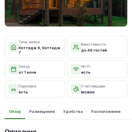
Типы жилья
Вместимость
Коттедж 6, Коттедж
до 48 гостей
7
Заезд
Wi-Fi
от 1 ночи
есть
Парковка
С питомцами
есть
можно
Обзор
Размещение
Удобства
Расположение
Описание