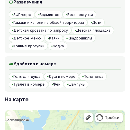
Развлечения
SUP-серф
Бадминтон
Велопрогулки
Гамаки и качели на общей территории
Дети
Детская кроватка по запросу
Детская площадка
Детское меню
Каяки
Квадроциклы
Конные прогулки
Лодка
Удобства в номере
Гель для душа
Душ в номере
Полотенца
Туалет в номере
Фен
Шампунь
На карте