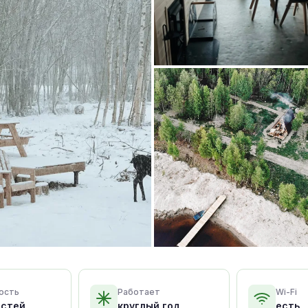
ость
Работает
Wi-Fi
остей
круглый год
есть