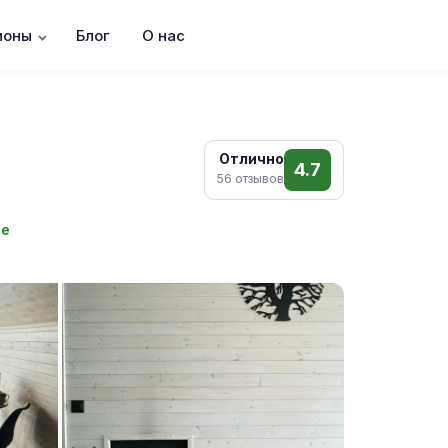
ионы
Блог
О нас
Отлично
4.7
56 отзывов
те