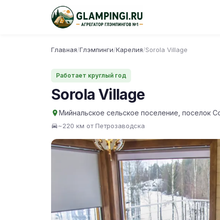
Главная
/
Глэмпинги
/
Карелия
/
Sorola Village
Работает круглый год
Sorola Village
Мийнальское сельское поселение, поселок Со
~220 км от Петрозаводска