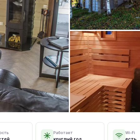
ость
Работает
Wi-Fi
стей
круглый год
есть