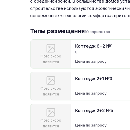
с обеденной зоной. В большинстве домов ус
строительстве используются экологически чи
современные «технологии комфорта»: приточн
Типы размещения
10 вариантов
Коттедж 6+2 №1
8
Фото скоро
Цена по запросу
появится
Коттедж 2+1 №3
Фото скоро
Цена по запросу
появится
Коттедж 2+2 №5
Фото скоро
Цена по запросу
появится