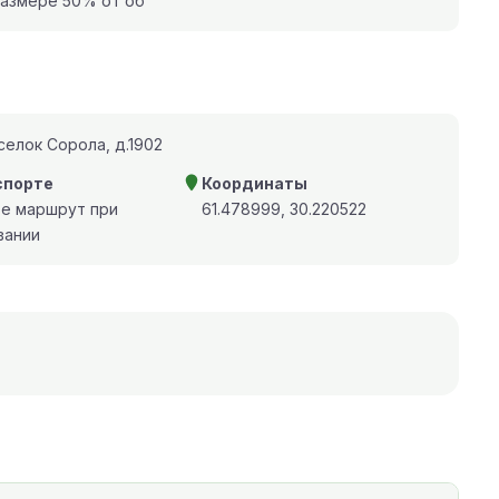
 размере 50% от об
елок Сорола, д.1902
спорте
Координаты
те маршрут при
61.478999, 30.220522
вании