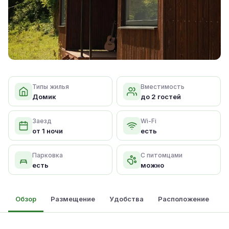
Типы жилья
Вместимость
Домик
до 2 гостей
Заезд
Wi-Fi
от 1 ночи
есть
Парковка
С питомцами
есть
можно
Обзор
Размещение
Удобства
Расположение