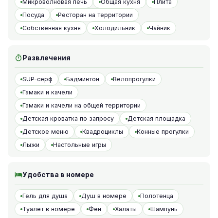
Микроволновая печь
Общая кухня
Плита
Посуда
Ресторан на территории
Собственная кухня
Холодильник
Чайник
Развлечения
SUP-серф
Бадминтон
Велопрогулки
Гамаки и качели
Гамаки и качели на общей территории
Детская кроватка по запросу
Детская площадка
Детское меню
Квадроциклы
Конные прогулки
Лыжи
Настольные игры
Удобства в номере
Гель для душа
Душ в номере
Полотенца
Туалет в номере
Фен
Халаты
Шампунь