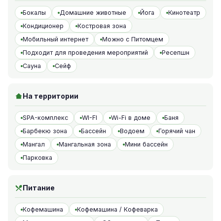
Бокалы
Домашние животные
Йога
Кинотеатр
Кондиционер
Костровая зона
Мобильный интернет
Можно с Питомцем
Подходит для проведения мероприятий
Ресепшн
Сауна
Сейф
На территории
SPA-комплекс
WI-FI
Wi-Fi в доме
Баня
Барбекю зона
Бассейн
Водоем
Горячий чан
Мангал
Мангальная зона
Мини бассейн
Парковка
Питание
Кофемашина
Кофемашина / Кофеварка