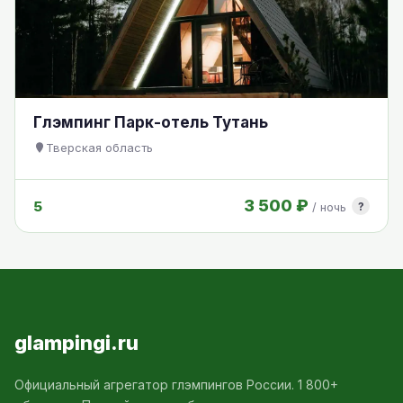
Глэмпинг Парк-отель Тутань
Тверская область
3 500 ₽
5
?
/ ночь
glampingi.ru
Официальный агрегатор глэмпингов России. 1 800+