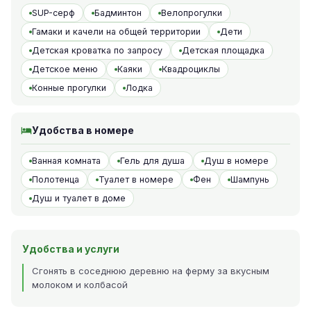
SUP-серф
Бадминтон
Велопрогулки
Гамаки и качели на общей территории
Дети
Детская кроватка по запросу
Детская площадка
Детское меню
Каяки
Квадроциклы
Конные прогулки
Лодка
Удобства в номере
Ванная комната
Гель для душа
Душ в номере
Полотенца
Туалет в номере
Фен
Шампунь
Душ и туалет в доме
Удобства и услуги
Сгонять в соседнюю деревню на ферму за вкусным
молоком и колбасой