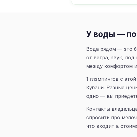
У воды — по
Вода рядом — это б
от ветра, звук, по
между комфортом и
1 глэмпингов с это
Кубани. Разные цен
одно — вы приедете
Контакты владельца
спросить про мелоч
что входит в стоимо