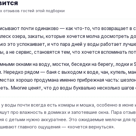
вится
х отзывов гостей этой подборки
исывают почти одинаково — как что-то, что возвращает в с
 плеск озера, закаты, которые хочется молча досмотреть до
ько это успокаивает, и что пара дней у воды работает лучш
ы, а не сервис, становятся тем, что хочется вспоминать по
мными окнами на воду, мостки, беседки на берегу, лодки и
. Нередко рядом — баня с выходом к воде, чан, купель, ман
местах хорошо продумана именно прибрежная часть: шезлон
деть. Многие ценят, что до воды буквально несколько шагов
 у воды почти всегда есть комары и мошка, особенно в июне 
ишут про влажность в домиках и запотевшие окна. Пара отзыв
ния с детьми нужно аккуратнее. Это ожидаемые мелочи для пр
ешивают главного ощущения — «хочется вернуться».