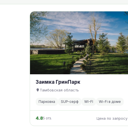
Заимка ГринПарк
Тамбовская область
Парковка
SUP-серф
WI-FI
Wi-Fi в доме
4.8
5 отз.
Цена по запросу