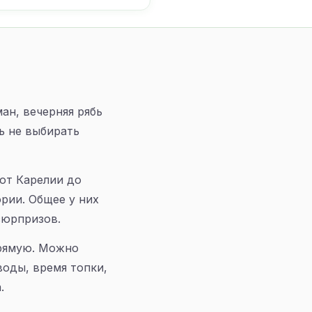
ан, вечерняя рябь
ь не выбирать
 от Карелии до
рии. Общее у них
сюрпризов.
прямую. Можно
воды, время топки,
.