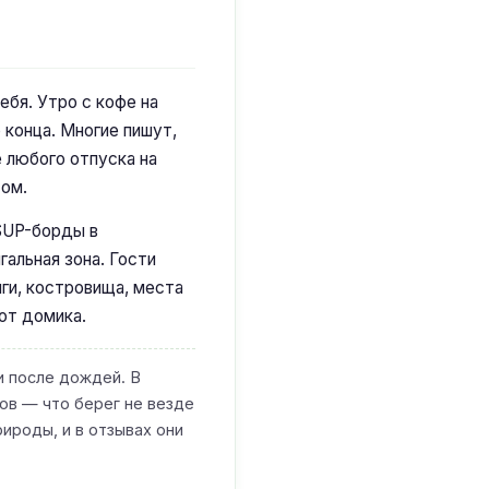
ебя. Утро с кофе на
 конца. Многие пишут,
е любого отпуска на
том.
 SUP-борды в
гальная зона. Гости
ги, костровища, места
 от домика.
и после дождей. В
ов — что берег не везде
ироды, и в отзывах они