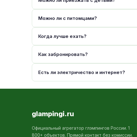
Можно ли приезжать с детьми?
Можно ли с питомцами?
Когда лучше ехать?
Как забронировать?
Есть ли электричество и интернет?
glampingi.ru
Официальный агрегатор глэмпингов России. 1
800+ объектов. Прямой контакт без комиссии.