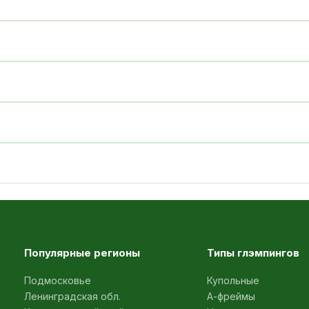
Популярные регионы
Типы глэмпингов
Подмосковье
Купольные
Ленинградская обл.
А-фреймы