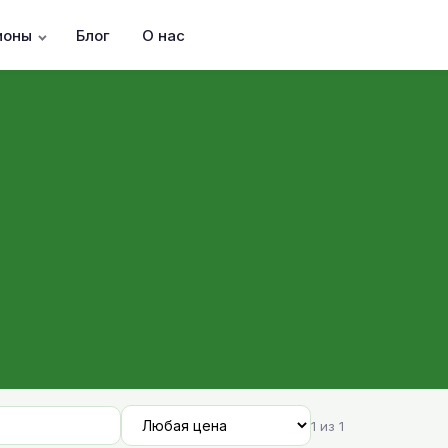
ионы
Блог
О нас
1 из 1