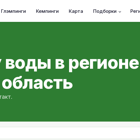
Глэмпинги
Кемпинги
Карта
Подборки
Рег
 воды в регионе
 область
такт.