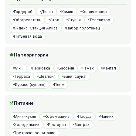
Гардероб
Диван
Камин
Кондиционер
Обогреватель
Стол
Стулья
Телевизор
Яндекс. Станция Алиса
Набор полотенец
Питьевая вода
На территории
Wi-Fi
Парковка
Бассейн
Гамак
Мангал
Терраса
Шезлонг
Баня (сауна)
Фурако (купель)
Пляж
Питание
Мини-кухня
Кофемашина
Посуда
Чайник
Холодильник
Ресторан
Завтрак
Трехразовое питание