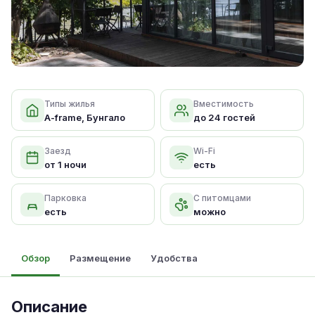
Типы жилья
Вместимость
A-frame, Бунгало
до 24 гостей
Заезд
Wi-Fi
от 1 ночи
есть
Парковка
С питомцами
есть
можно
Обзор
Размещение
Удобства
Описание