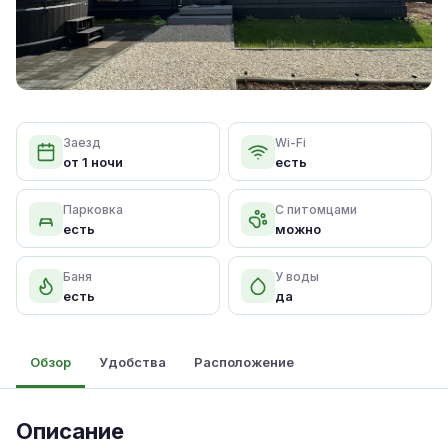
Заезд
Wi-Fi
от 1 ночи
есть
Парковка
С питомцами
есть
можно
Баня
У воды
есть
да
Обзор
Удобства
Расположение
Описание