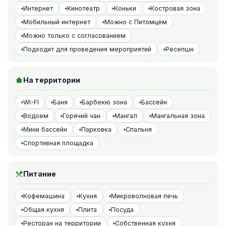
Интернет
Кинотеатр
Коньки
Костровая зона
Мобильный интернет
Можно с Питомцем
Можно только с согласованием
Подходит для проведения мероприятий
Ресепшн
На территории
WI-FI
Баня
Барбекю зона
Бассейн
Водоем
Горячий чан
Мангал
Мангальная зона
Мини бассейн
Парковка
Спальня
Спортивная площадка
Питание
Кофемашина
Кухня
Микроволновая печь
Общая кухня
Плита
Посуда
Ресторан на территории
Собственная кухня