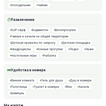
Холодильник
Чайник
Развлечения
SUP-серф
Бадминтон
Велопрогулки
Гамаки и качели на общей территории
Детская кроватка по запросу
Детская площадка
Квадроциклы
Конные прогулки
Лодка
Лыжи
Настольные игры
Рыбалка
Удобства в номере
Ванная комната
Гель для душа
Душ в номере
Полотенца
Туалет в номере
Фен
Халаты
Шампунь
На карте