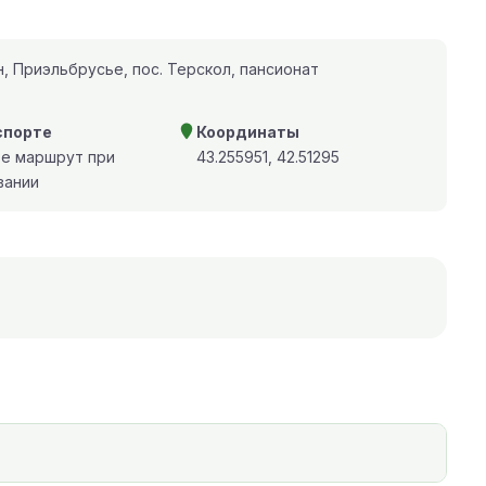
, Приэльбрусье, пос. Терскол, пансионат
спорте
Координаты
те маршрут при
43.255951, 42.51295
вании