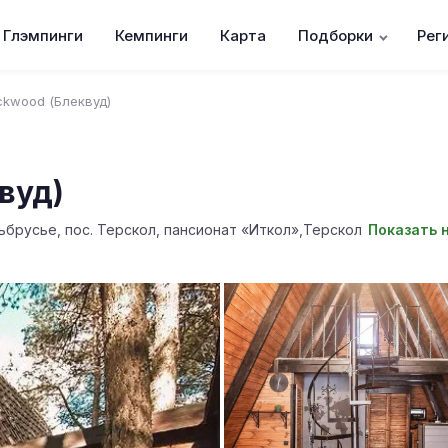
Глэмпинги
Кемпинги
Карта
Подборки
Рег
ckwood (Блеквуд)
вуд)
ьбрусье, пос. Терскол, пансионат «Иткол»,Терскол
Показать 