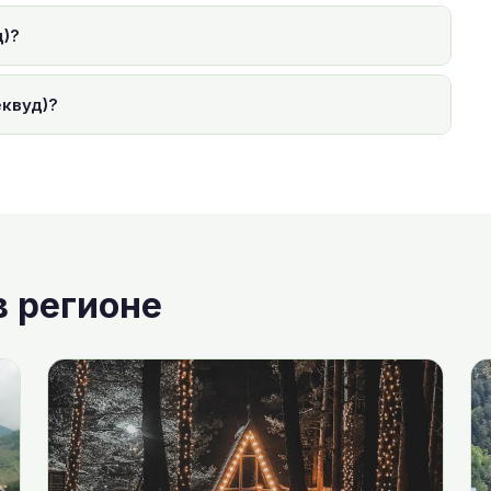
д)?
еквуд)?
в регионе