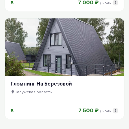
7 000 ₽
5
?
/ ночь
Глэмпинг На Березовой
Калужская область
7 500 ₽
5
?
/ ночь