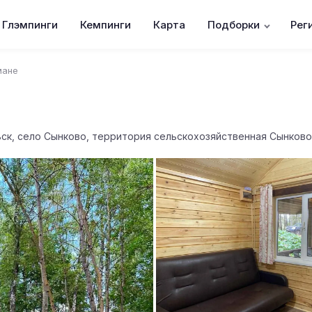
Глэмпинги
Кемпинги
Карта
Подборки
Рег
мане
ск, село Сынково, территория сельскохозяйственная Сынково,