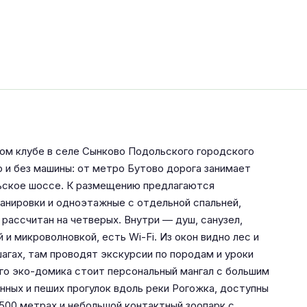
ном клубе в селе Сынково Подольского городского
 и без машины: от метро Бутово дорога занимает
ьское шоссе. К размещению предлагаются
нировки и одноэтажные с отдельной спальней,
рассчитан на четверых. Внутри — душ, санузел,
 и микроволновкой, есть Wi-Fi. Из окон видно лес и
агах, там проводят экскурсии по породам и уроки
го эко-домика стоит персональный мангал с большим
нных и пеших прогулок вдоль реки Рогожка, доступны
 500 метрах и небольшой контактный зоопарк с