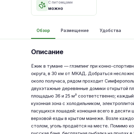
С питомцами
можно
Обзор
Размещение
Удобства
Описание
Ёжик в тумане — глэмпинг при конно-спортив
округа, в 30 км от МКАД. Добраться несложно
около получаса, рядом проходит Симферопол
двухэтажные деревянные домики открытой пла
площадью 36 и 25 м² соответственно; каждый 
кухонная зона с холодильником, электроплитой
пасущихся лошадей: конюшня всего в десяти ш
верховой езды в крытом манеже. Возле каждо
столом, уголь продаётся на месте. Помимо ко
русская баня, бесплатная рыбалка на прудах в