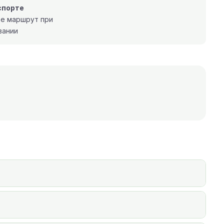
спорте
те маршрут при
вании