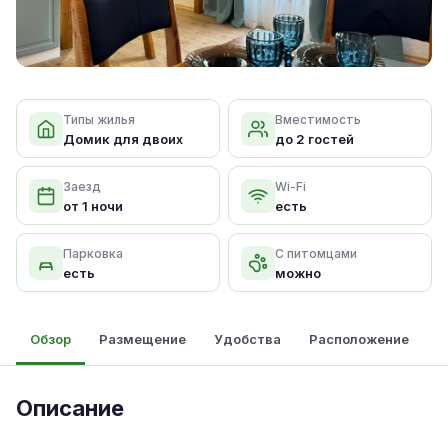
Типы жилья
Вместимость
Домик для двоих
до 2 гостей
Заезд
Wi-Fi
от 1 ночи
есть
Парковка
С питомцами
есть
можно
Обзор
Размещение
Удобства
Расположение
Описание