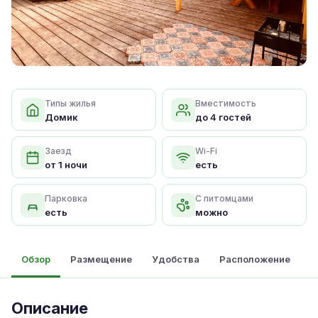
Типы жилья
Вместимость
Домик
до 4 гостей
Заезд
Wi-Fi
от 1 ночи
есть
Парковка
С питомцами
есть
можно
Обзор
Размещение
Удобства
Расположение
Описание