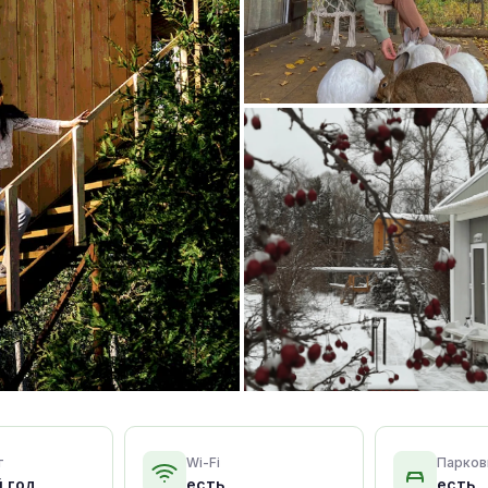
т
Wi-Fi
Парков
й год
есть
есть