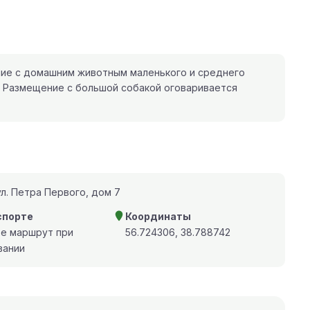
ие с домашним животным маленького и среднего
. Размещение с большой собакой оговаривается
л. Петра Первого, дом 7
спорте
Координаты
те маршрут при
56.724306, 38.788742
вании