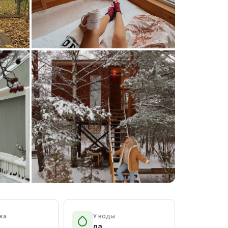
+15 фото
ка
У воды
да