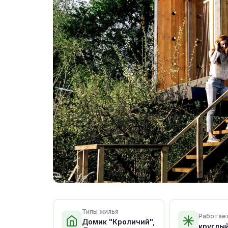
Типы жилья
Работае
Домик "Кроличий",
круглы