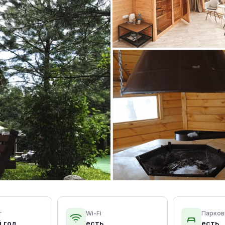
т
Wi-Fi
Парков
й год
есть
есть