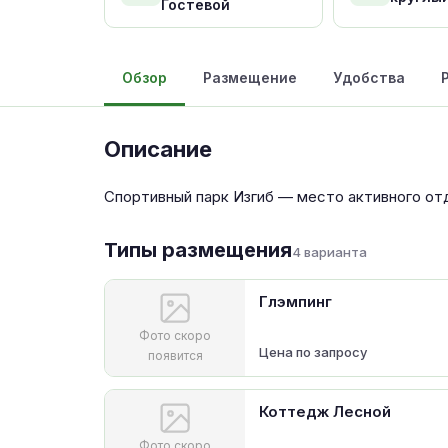
Гостевой
Обзор
Размещение
Удобства
Описание
Спортивный парк Изгиб — место активного отд
Типы размещения
4 варианта
Глэмпинг
Фото скоро
Цена по запросу
появится
Коттедж Лесной
Фото скоро