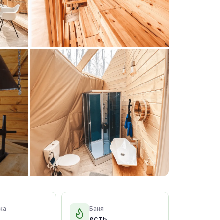
+15 фото
ка
Баня
есть