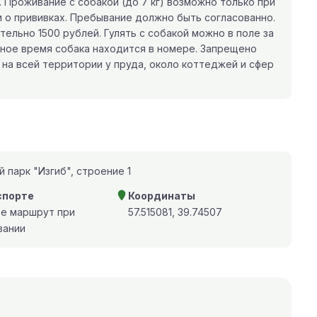
 Проживание с собакой (до 7 кг) возможно только при
 о прививках. Пребывание должно быть согласованно.
ельно 1500 рублей. Гулять с собакой можно в поле за
ьное время собака находится в номере. Запрещено
, на всей территории у пруда, около коттеджей и сфер
 парк "Изгиб", строение 1
спорте
Координаты
те маршрут при
57.515081, 39.74507
вании