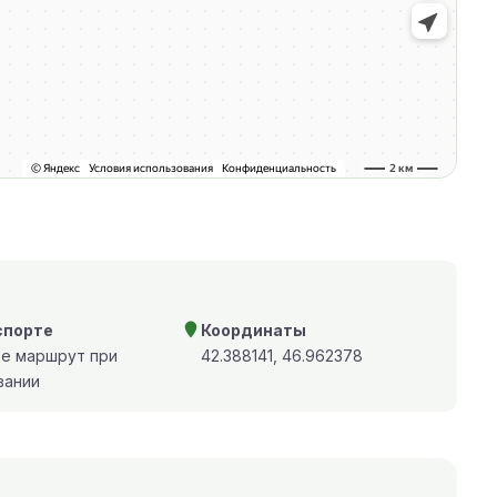
спорте
Координаты
те маршрут при
42.388141, 46.962378
вании