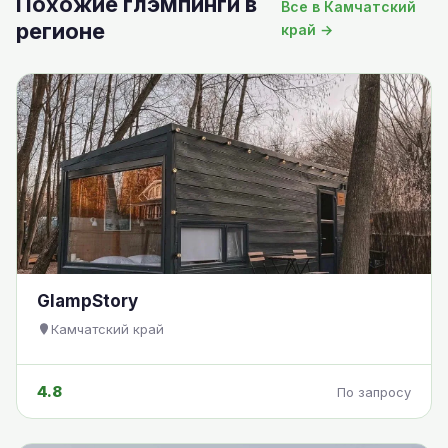
Похожие глэмпинги в
Все в Камчатский
регионе
край →
GlampStory
Камчатский край
4.8
По запросу