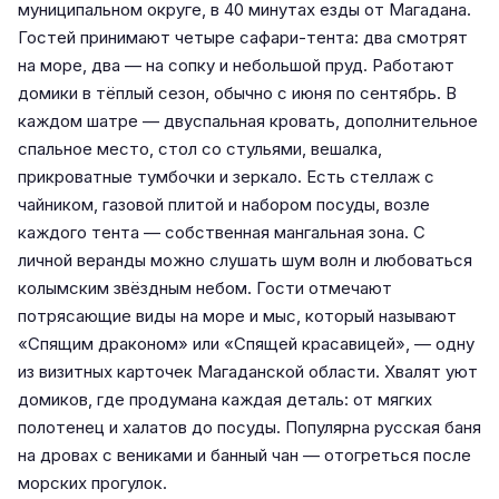
муниципальном округе, в 40 минутах езды от Магадана.
Гостей принимают четыре сафари-тента: два смотрят
на море, два — на сопку и небольшой пруд. Работают
домики в тёплый сезон, обычно с июня по сентябрь. В
каждом шатре — двуспальная кровать, дополнительное
спальное место, стол со стульями, вешалка,
прикроватные тумбочки и зеркало. Есть стеллаж с
чайником, газовой плитой и набором посуды, возле
каждого тента — собственная мангальная зона. С
личной веранды можно слушать шум волн и любоваться
колымским звёздным небом. Гости отмечают
потрясающие виды на море и мыс, который называют
«Спящим драконом» или «Спящей красавицей», — одну
из визитных карточек Магаданской области. Хвалят уют
домиков, где продумана каждая деталь: от мягких
полотенец и халатов до посуды. Популярна русская баня
на дровах с вениками и банный чан — отогреться после
морских прогулок.