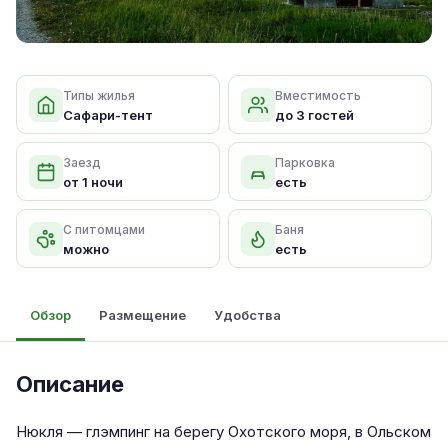
Типы жилья
Вместимость
Сафари-тент
до 3 гостей
Заезд
Парковка
от 1 ночи
есть
С питомцами
Баня
можно
есть
Обзор
Размещение
Удобства
Описание
Нюкля — глэмпинг на берегу Охотского моря, в Ольском