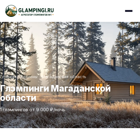
Главная
/
Регионы
/
Магаданская область
Глэмпинги Магаданской
области
1 глэмпингов от 9 000 ₽/ночь