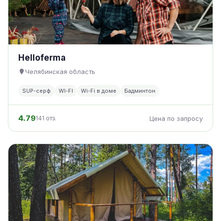
Helloferma
Челябинская область
SUP-серф
WI-FI
Wi-Fi в доме
Бадминтон
4.79
141 отз.
Цена по запросу