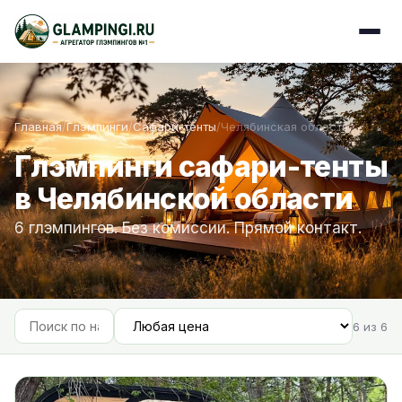
Главная
/
Глэмпинги
/
Сафари-тенты
/
Челябинская область
Глэмпинги сафари-тенты
в Челябинской области
6 глэмпингов. Без комиссии. Прямой контакт.
6 из 6