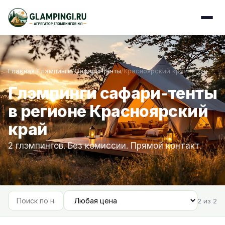
Главная
/
Глэмпинги
/
Сафари-тенты
/
Красноярский край
Глэмпинги сафари-тенты
в регионе Красноярский
край
2 глэмпингов. Без комиссии. Прямой контакт.
2 из 2