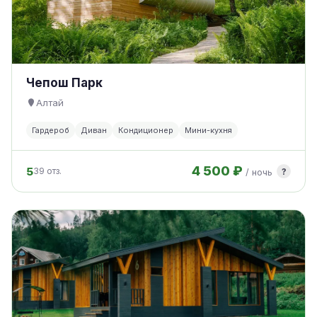
Чепош Парк
Алтай
Гардероб
Диван
Кондиционер
Мини-кухня
4 500 ₽
5
?
39 отз.
/ ночь