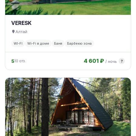
VERESK
Алтай
WI-FI
Wi-Fi в доме
Баня
Барбекю зона
4 601 ₽
5
?
10 отз.
/ ночь