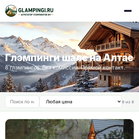
Главная
/
Глэмпинги
/
Шале
/
Алтай
Глэмпинги шале на Алтае
8 глэмпингов. Без комиссии. Прямой контакт.
8 из 8