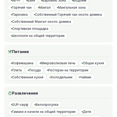
WI-FI
Баня
Барбекю зона
Водоем
Горячий чан
Мангал
Мангальная зона
Парковка
Собственный Горячий чан около домика
Собственный Мангал около домика
Спортивная площадка
Шезлонги на общей территории
Питание
Кофемашина
Микроволновая печь
Общая кухня
Плита
Посуда
Ресторан на территории
Собственная кухня
Холодильник
Чайник
Развлечения
SUP-серф
Велопрогулки
Гамаки и качели на общей территории
Дети