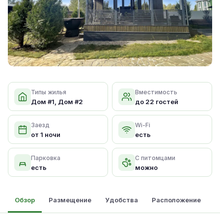
Типы жилья
Вместимость
Дом #1, Дом #2
до 22 гостей
Заезд
Wi-Fi
от 1 ночи
есть
Парковка
С питомцами
есть
можно
Обзор
Размещение
Удобства
Расположение