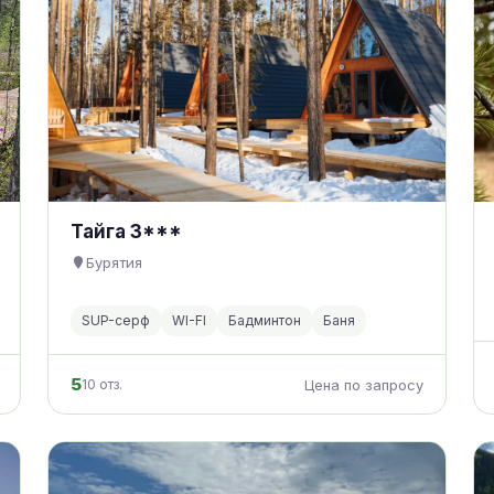
Тайга 3***
Бурятия
SUP-серф
WI-FI
Бадминтон
Баня
5
10 отз.
Цена по запросу