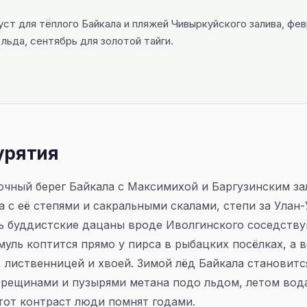
ст для тёплого Байкала и пляжей Чивыркуйского залива, фе
льда, сентябрь для золотой тайги.
урятия
очный берег Байкала с Максимихой и Баргузинским за
а с её степями и сакральными скалами, степи за Улан-
сь буддистские дацаны вроде Иволгинского соседств
муль коптится прямо у пирса в рыбацких посёлках, а 
, лиственницей и хвоей. Зимой лёд Байкала становит
трещинами и пузырями метана подо льдом, летом вод
этот контраст люди помнят годами.