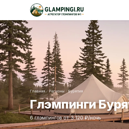
Главная
/
Регионы
/
Бурятия
Глэмпинги Буря
6 глэмпингов от 3 120 ₽/ночь