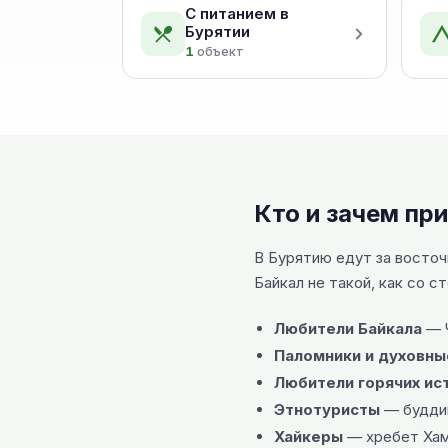
С питанием в
Бурятии
1
объект
Кто и зачем пр
В Бурятию едут за восточ
Байкал не такой, как со с
Любители Байкала
— Ч
Паломники и духовны
Любители горячих ис
Этнотуристы
— буддий
Хайкеры
— хребет Хама