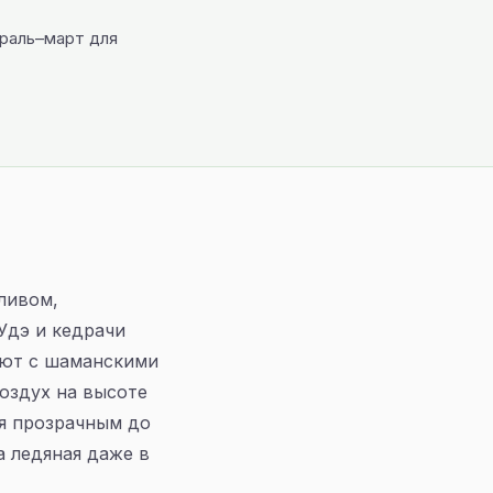
враль–март для
ливом,
Удэ и кедрачи
уют с шаманскими
воздух на высоте
ся прозрачным до
а ледяная даже в