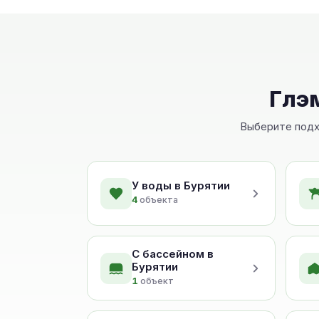
Глэм
Выберите подхо
У воды в Бурятии
4
объекта
С бассейном в
Бурятии
1
объект