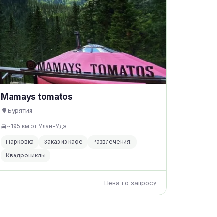
Mamays tomatos
Бурятия
~195 км от Улан-Удэ
Парковка
Заказ из кафе
Развлечения:
Квадроциклы
Цена по запросу