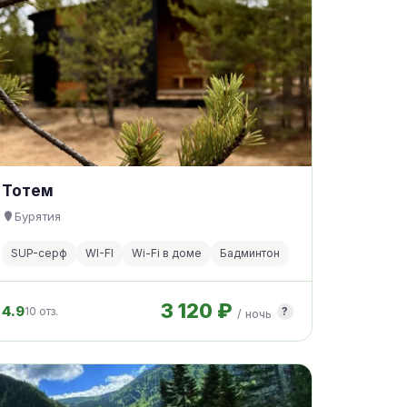
Тотем
Бурятия
SUP-серф
WI-FI
Wi-Fi в доме
Бадминтон
3 120 ₽
4.9
10 отз.
?
/ ночь