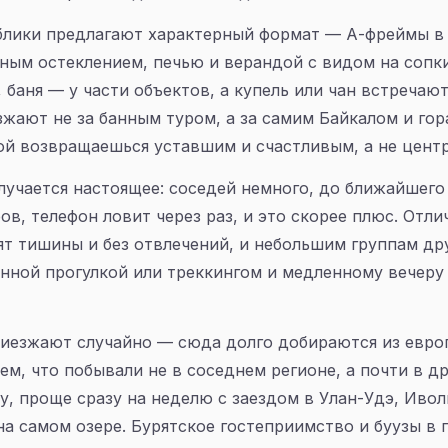
блики предлагают характерный формат — А-фреймы в 
мным остеклением, печью и верандой с видом на сопки
 баня — у части объектов, а купель или чан встречаю
зжают не за банным туром, а за самим Байкалом и го
рой возвращаешься уставшим и счастливым, а не цент
лучается настоящее: соседей немного, до ближайшего
ов, телефон ловит через раз, и это скорее плюс. Отл
ят тишины и без отвлечений, и небольшим группам др
нной прогулкой или треккингом и медленному вечеру 
иезжают случайно — сюда долго добираются из европ
м, что побывали не в соседнем регионе, а почти в др
у, проще сразу на неделю с заездом в Улан-Удэ, Ивол
 на самом озере. Бурятское гостеприимство и буузы 