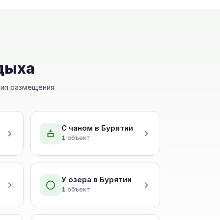
тдыха
 тип размещения
С чаном в Бурятии
1
объект
У озера в Бурятии
1
объект