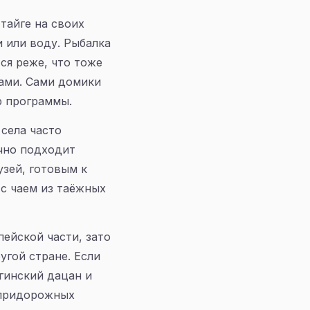
тайге на своих
 или воду. Рыбалка
тся реже, что тоже
рами. Сами домики
р программы.
 села часто
ично подходит
узей, готовым к
с чаем из таёжных
ейской части, зато
угой стране. Если
гинский дацан и
в придорожных