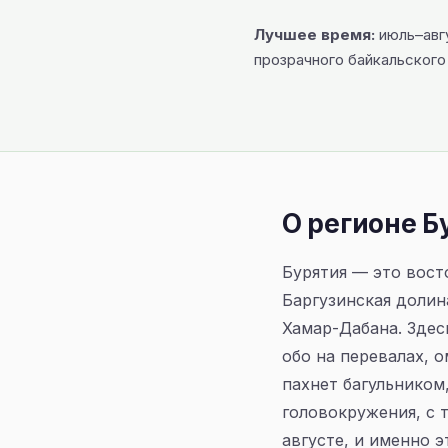
Лучшее время:
июль–авгу
прозрачного байкальского 
О регионе Б
Бурятия — это вост
Баргузинская долин
Хамар-Дабана. Зде
обо на перевалах, о
пахнет багульником
головокружения, с 
августе, и именно 