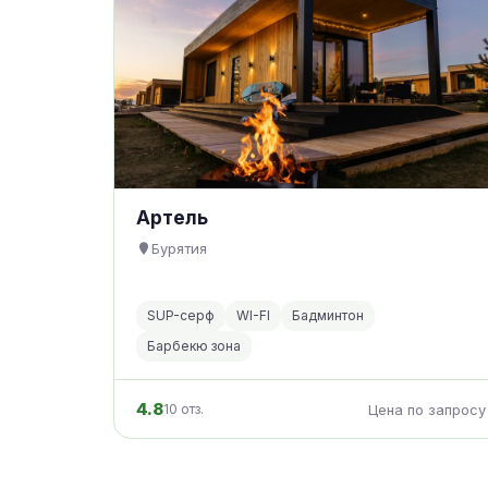
Артель
Бурятия
SUP-серф
WI-FI
Бадминтон
Барбекю зона
4.8
10 отз.
Цена по запросу