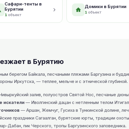
Сафари-тенты в
Домики в Бурятии
Бурятии
1
объект
1
объект
иезжает в Бурятию
ным берегом Байкала, песчаными пляжами Баргузина и будди
тороны Иркутска, — теплее, мельче и с этнической глубиной.
ивыркуйский залив, полуостров Святой Нос, песчаные дюны
е искатели
— Иволгинский дацан с нетленным телом Итигэл
точников
— Аршан, Жемчуг, Гусиха в Тункинской долине, леч
ские праздники Сагаалган, бурятские юрты, традиции охоты 
р-Дабан, пик Черского, тропы Баргузинского заповедника.