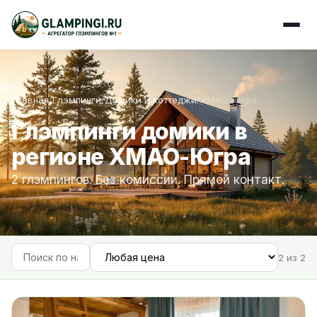
Главная
/
Глэмпинги
/
Домики и коттеджи
/
ХМАО-Югра
Глэмпинги домики в
регионе ХМАО-Югра
2 глэмпингов. Без комиссии. Прямой контакт.
2 из 2