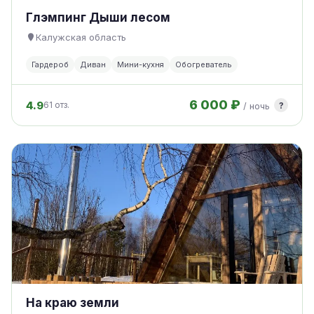
Глэмпинг Дыши лесом
Калужская область
Гардероб
Диван
Мини-кухня
Обогреватель
6 000 ₽
4.9
?
61 отз.
/ ночь
На краю земли