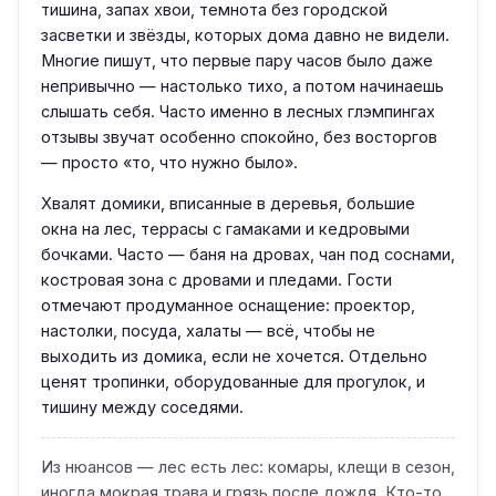
тишина, запах хвои, темнота без городской
засветки и звёзды, которых дома давно не видели.
Многие пишут, что первые пару часов было даже
непривычно — настолько тихо, а потом начинаешь
слышать себя. Часто именно в лесных глэмпингах
отзывы звучат особенно спокойно, без восторгов
— просто «то, что нужно было».
Хвалят домики, вписанные в деревья, большие
окна на лес, террасы с гамаками и кедровыми
бочками. Часто — баня на дровах, чан под соснами,
костровая зона с дровами и пледами. Гости
отмечают продуманное оснащение: проектор,
настолки, посуда, халаты — всё, чтобы не
выходить из домика, если не хочется. Отдельно
ценят тропинки, оборудованные для прогулок, и
тишину между соседями.
Из нюансов — лес есть лес: комары, клещи в сезон,
иногда мокрая трава и грязь после дождя. Кто-то