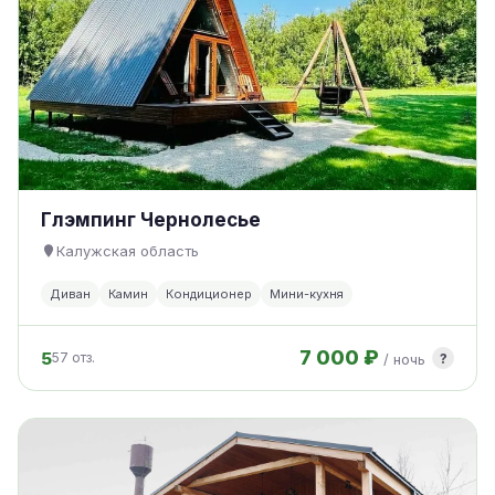
Глэмпинг Чернолесье
Калужская область
Диван
Камин
Кондиционер
Мини-кухня
7 000 ₽
5
?
57 отз.
/ ночь