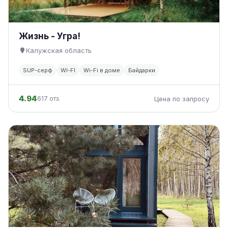
Жизнь - Угра!
Калужская область
SUP-серф
WI-FI
Wi-Fi в доме
Байдарки
4.94
617 отз.
Цена по запросу