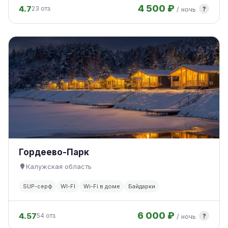
4 500 ₽
4.7
?
23 отз.
/ ночь
Гордеево-Парк
Калужская область
SUP-серф
WI-FI
Wi-Fi в доме
Байдарки
6 000 ₽
4.57
?
54 отз.
/ ночь