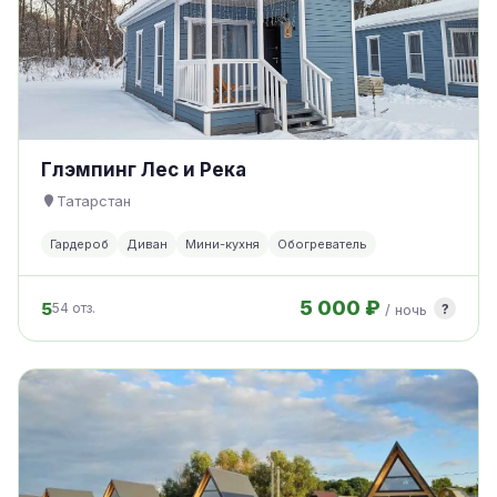
Глэмпинг Лес и Река
Татарстан
Гардероб
Диван
Мини-кухня
Обогреватель
5 000 ₽
5
?
54 отз.
/ ночь