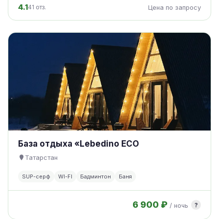
4.1
41 отз.
Цена по запросу
База отдыха «Lebedino ECO
Татарстан
SUP-серф
WI-FI
Бадминтон
Баня
6 900 ₽
?
/ ночь