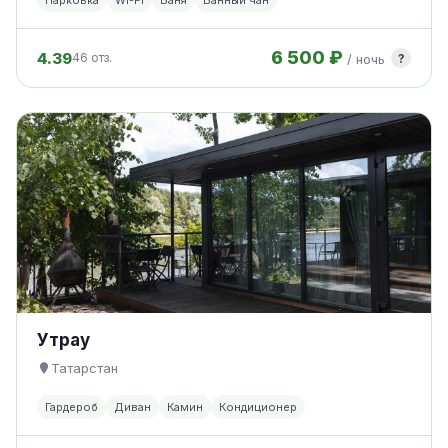
Парковка
Wi-Fi
Баня
Банный чан
6 500 ₽
4.39
?
46 отз.
/ ночь
Утрау
Татарстан
Гардероб
Диван
Камин
Кондиционер